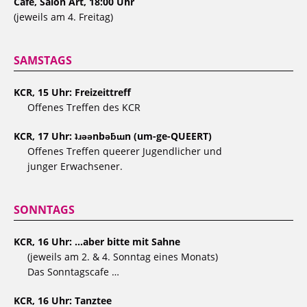
Café, Salon Art, 18:00 Uhr
(jeweils am 4. Freitag)
SAMSTAGS
KCR, 15 Uhr: Freizeittreff
Offenes Treffen des KCR
KCR, 17 Uhr: ʇɹǝǝnbǝƃɯn (um-ge-QUEERT)
Offenes Treffen queerer Jugendlicher und
junger Erwachsener.
SONNTAGS
KCR, 16 Uhr: …aber bitte mit Sahne
(jeweils am 2. & 4. Sonntag eines Monats)
Das Sonntagscafe …
KCR, 16 Uhr: Tanztee