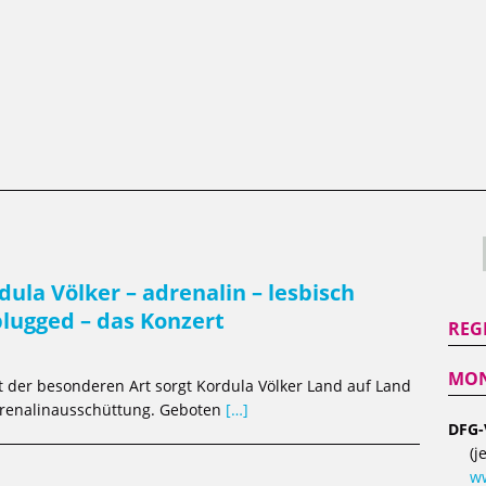
dula Völker – adrenalin – lesbisch
lugged – das Konzert
REG
MON
t der besonderen Art sorgt Kordula Völker Land auf Land
Adrenalinausschüttung. Geboten
[…]
DFG-
(j
ww