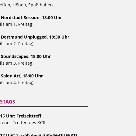
effen, klönen, Spaß haben.
 Nordstadt Session, 18:00 Uhr
ils am 1. Freitag)
, Dortmund Unplugged, 19:30 Uhr
ils am 2. Freitag)
, Soundscapes, 18:00 Uhr
ils am 3. Freitag)
 Salon Art, 18:00 Uhr
ils am 4. Freitag)
STAGS
15 Uhr: Freizeittreff
fenes Treffen des KCR
 17 Uhr: ʇɹǝǝnbǝƃɯn (um-ge-QUEERT)