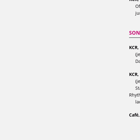
Of
ju
SON
KCR,
(j
Da
KCR,
(j
St
Rhyt
la
Café,