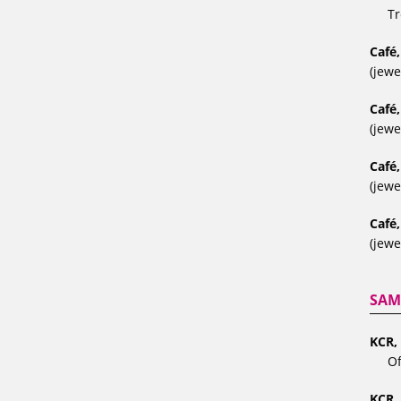
Tr
Café,
(jewe
Café
(jewe
Café
(jewe
Café,
(jewe
SAM
KCR, 
Of
KCR,