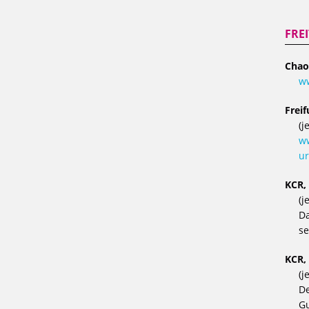
FRE
Chao
w
Frei
(j
ww
ur
KCR,
(j
Da
se
KCR,
(j
De
Gu