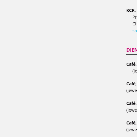
KCR, 
Pr
Ch
sa
DIE
Café
(j
Café,
(jewe
Café,
(jewe
Café,
(jewe