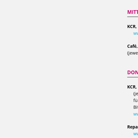
MIT
KCR,
ww
Café
(jewe
DON
KCR,
(j
fü
Bi
w
Repa
ww