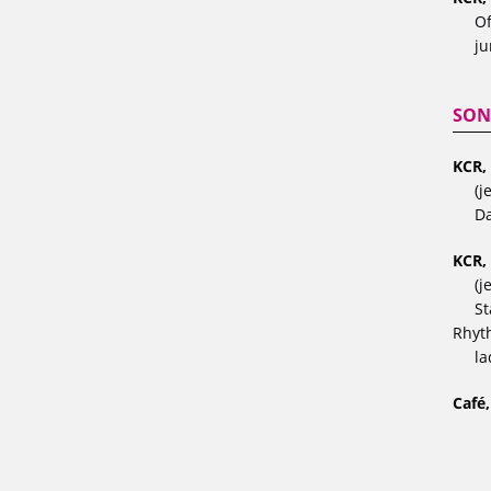
Of
ju
SON
KCR,
(j
Da
KCR,
(j
St
Rhyt
la
Café,