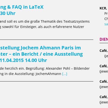
ung & FAQ in LaTeX
KCR, 
.30 Uhr
Pr
Ch
nd soll es um die große Thematik des Textsatzsystems
sa
g sowohl für Einsteiger, als auch erfahrenere Nutzer
DIE
stellung Jochem Ahmann Paris im
Café
ter – ein Bericht / eine Ausstellung
(j
 11.04.2015 14.00 Uhr
Café,
de herzlich ein. Begrüßung: Alexander Pohl – Bildender
(jewe
ung in die Ausstellung: JochemAhmann
[…]
Café,
(jewe
Café,
(jewe