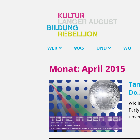
WER
WAS
UND
WO
Monat:
April 2015
Tan
Do.
Wie i
Party
unser