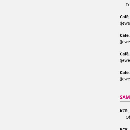
Tr
Café,
(jewe
Café
(jewe
Café
(jewe
Café,
(jewe
SAM
KCR, 
Of
KCR,