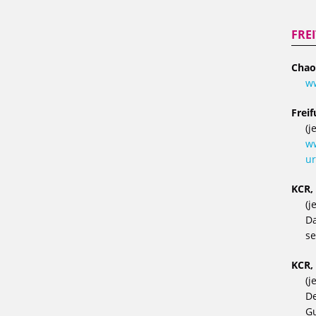
FRE
Chao
w
Frei
(j
ww
ur
KCR,
(j
Da
se
KCR,
(j
De
Gu