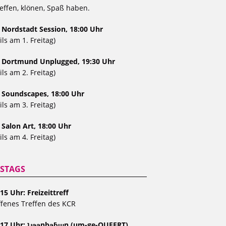
effen, klönen, Spaß haben.
 Nordstadt Session, 18:00 Uhr
ils am 1. Freitag)
, Dortmund Unplugged, 19:30 Uhr
ils am 2. Freitag)
, Soundscapes, 18:00 Uhr
ils am 3. Freitag)
 Salon Art, 18:00 Uhr
ils am 4. Freitag)
STAGS
15 Uhr: Freizeittreff
fenes Treffen des KCR
 17 Uhr: ʇɹǝǝnbǝƃɯn (um-ge-QUEERT)