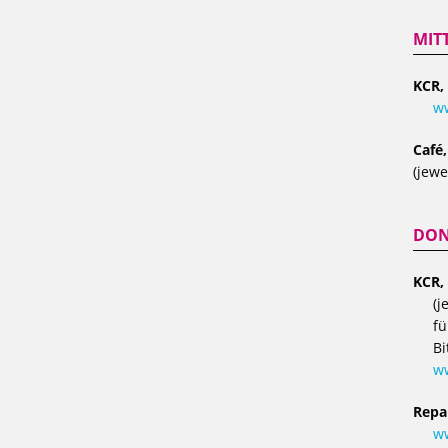
MIT
KCR,
ww
Café
(jewe
DON
KCR,
(j
fü
Bi
w
Repa
ww