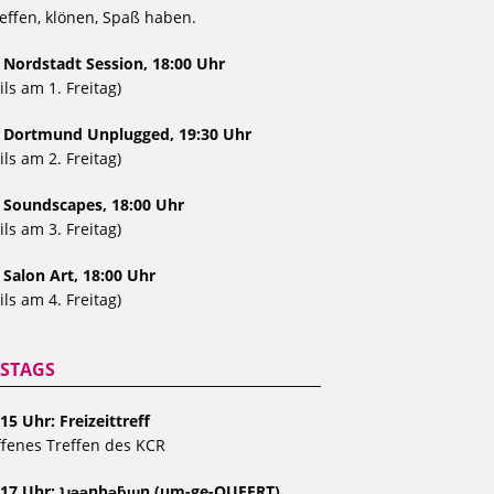
effen, klönen, Spaß haben.
 Nordstadt Session, 18:00 Uhr
ils am 1. Freitag)
, Dortmund Unplugged, 19:30 Uhr
ils am 2. Freitag)
, Soundscapes, 18:00 Uhr
ils am 3. Freitag)
 Salon Art, 18:00 Uhr
ils am 4. Freitag)
STAGS
15 Uhr: Freizeittreff
fenes Treffen des KCR
 17 Uhr: ʇɹǝǝnbǝƃɯn (um-ge-QUEERT)