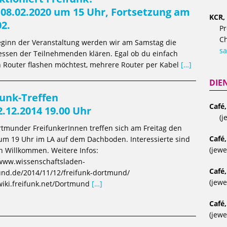
08.02.2020 um 15 Uhr, Fortsetzung am
KCR, 
02.
Pr
Ch
eginn der Veranstaltung werden wir am Samstag die
sa
essen der Teilnehmenden klären. Egal ob du einfach
 Router flashen möchtest, mehrere Router per Kabel
[…]
DIE
funk-Treffen
Café
2.12.2014 19.00 Uhr
(j
rtmunder FreifunkerInnen treffen sich am Freitag den
Café,
 um 19 Uhr im LA auf dem Dachboden. Interessierte sind
(jewe
ch Willkommen. Weitere Infos:
/www.wissenschaftsladen-
Café,
nd.de/2014/11/12/freifunk-dortmund/
(jewe
/wiki.freifunk.net/Dortmund
[…]
Café,
(jewe