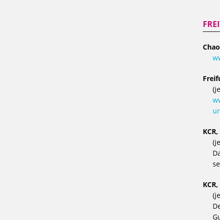
FRE
Chao
w
Frei
(j
ww
ur
KCR,
(j
Da
se
KCR,
(j
De
Gu