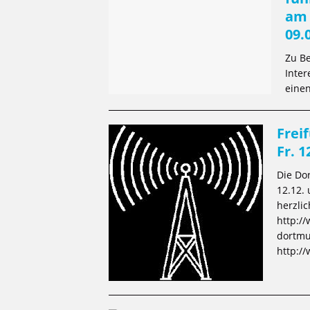
am 
09.
Zu B
Inter
einen
Frei
Fr. 1
Die Do
12.12.
herzli
http:/
dortmu
http:/