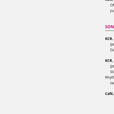
Of
ju
SON
KCR,
(j
Da
KCR,
(j
St
Rhyt
la
Café,