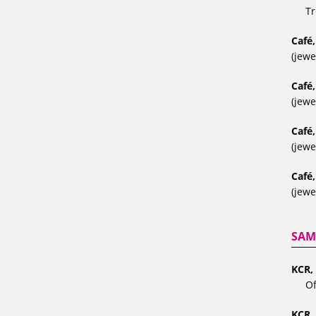
Tr
Café,
(jewe
Café
(jewe
Café
(jewe
Café,
(jewe
SAM
KCR, 
Of
KCR,