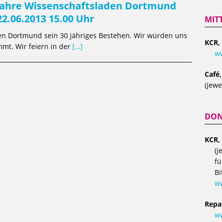
Jahre Wissenschaftsladen Dortmund
22.06.2013 15.00 Uhr
MIT
den Dortmund sein 30 jähriges Bestehen. Wir würden uns
KCR,
mt. Wir feiern in der
[…]
ww
Café
(jewe
DON
KCR,
(j
fü
Bi
w
Repa
ww