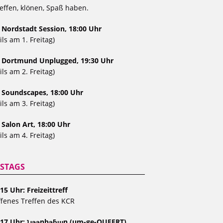
effen, klönen, Spaß haben.
 Nordstadt Session, 18:00 Uhr
ils am 1. Freitag)
, Dortmund Unplugged, 19:30 Uhr
ils am 2. Freitag)
, Soundscapes, 18:00 Uhr
ils am 3. Freitag)
 Salon Art, 18:00 Uhr
ils am 4. Freitag)
STAGS
15 Uhr: Freizeittreff
fenes Treffen des KCR
 17 Uhr: ʇɹǝǝnbǝƃɯn (um-ge-QUEERT)