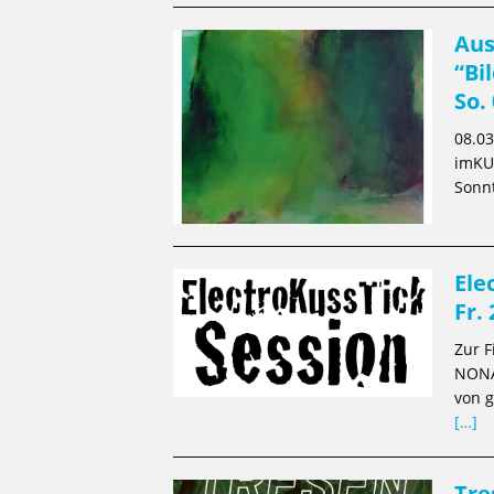
Aus
“Bi
So.
08.03
imKU
Sonn
Ele
Fr.
Zur 
NONA
von g
[…]
Tre