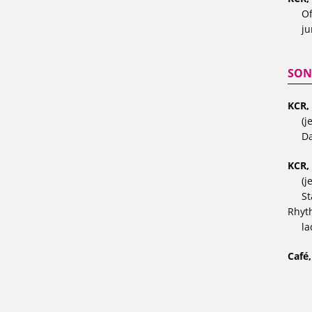
Of
ju
SON
KCR,
(j
Da
KCR,
(j
St
Rhyt
la
Café,