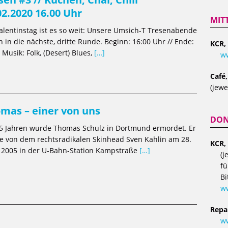
02.2020 16.00 Uhr
MIT
lentinstag ist es so weit: Unsere Umsich-T Tresenabende
 in die nächste, dritte Runde. Beginn: 16:00 Uhr // Ende:
KCR,
 Musik: Folk, (Desert) Blues,
[…]
ww
Café
(jewe
mas – einer von uns
DON
15 Jahren wurde Thomas Schulz in Dortmund ermordet. Er
e von dem rechtsradikalen Skinhead Sven Kahlin am 28.
KCR,
 2005 in der U-Bahn-Station Kampstraße
[…]
(j
fü
Bi
w
Repa
ww