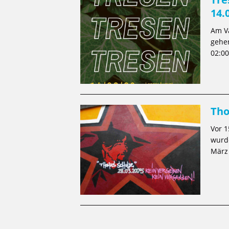
14.
Am Va
gehen
02:00
Tho
Vor 
wurd
März