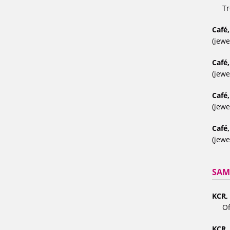
Tr
Café,
(jewe
Café
(jewe
Café
(jewe
Café,
(jewe
SAM
KCR, 
Of
KCR,