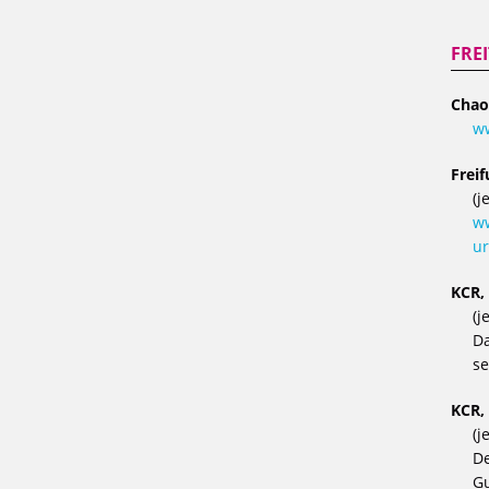
FRE
Chao
w
Frei
(j
ww
ur
KCR,
(j
Da
se
KCR,
(j
De
Gu