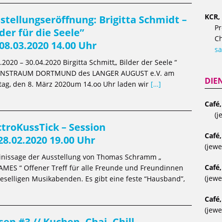
KCR, 
stellungseröffnung: Brigitta Schmidt –
Pr
lder für die Seele”
Ch
 08.03.2020 14.00 Uhr
sa
.2020 – 30.04.2020 Birgitta Schmitt„ Bilder der Seele “
NSTRAUM DORTMUND des LANGER AUGUST e.V. am
DIE
tag, den 8. März 2020um 14.oo Uhr laden wir
[…]
Café
(j
ctroKussTick – Session
Café,
 28.02.2020 19.00 Uhr
(jewe
Finissage der Ausstellung von Thomas Schramm „
Café,
MES “ Offener Treff für alle Freunde und Freundinnen
(jewe
eselligen Musikabenden. Es gibt eine feste “Hausband”,
Café,
(jewe
sen #3 // Kuchen, Chai, Chill