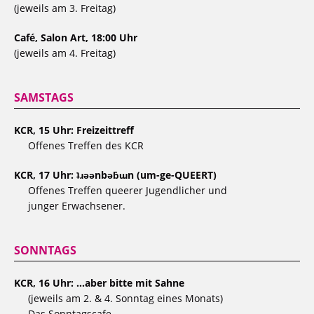
(jeweils am 3. Freitag)
Café, Salon Art, 18:00 Uhr
(jeweils am 4. Freitag)
SAMSTAGS
KCR, 15 Uhr: Freizeittreff
Offenes Treffen des KCR
KCR, 17 Uhr: ʇɹǝǝnbǝƃɯn (um-ge-QUEERT)
Offenes Treffen queerer Jugendlicher und
junger Erwachsener.
SONNTAGS
KCR, 16 Uhr: …aber bitte mit Sahne
(jeweils am 2. & 4. Sonntag eines Monats)
Das Sonntagscafe …