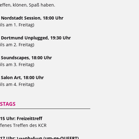
effen, klönen, Spaß haben.
 Nordstadt Session, 18:00 Uhr
ils am 1. Freitag)
, Dortmund Unplugged, 19:30 Uhr
ils am 2. Freitag)
, Soundscapes, 18:00 Uhr
ils am 3. Freitag)
 Salon Art, 18:00 Uhr
ils am 4. Freitag)
STAGS
15 Uhr: Freizeittreff
fenes Treffen des KCR
 17 Uhr: ʇɹǝǝnbǝƃɯn (um-ge-QUEERT)