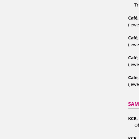
Tr
Café,
(jewe
Café
(jewe
Café
(jewe
Café,
(jewe
SAM
KCR, 
Of
KCR,