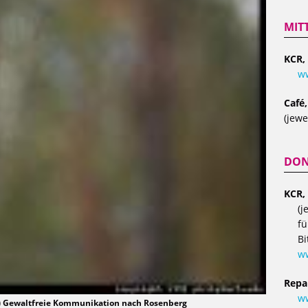
MIT
KCR,
ww
Café
(jewe
DON
KCR,
(j
fü
Bi
w
Repa
ww
d) Gewaltfreie Kommunikation nach Rosenberg