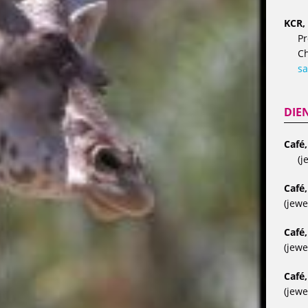
KCR, 
Pr
Ch
sa
DIE
Café
(j
Café,
(jewe
Café,
(jewe
Café,
(jewe