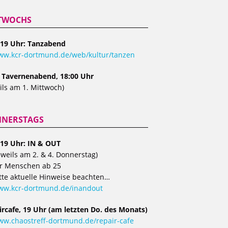
TWOCHS
 19 Uhr: Tanzabend
w.kcr-dortmund.de/web/kultur/tanzen
, Tavernenabend, 18:00 Uhr
ils am 1. Mittwoch)
NERSTAGS
 19 Uhr: IN & OUT
eweils am 2. & 4. Donnerstag)
r Menschen ab 25
tte aktuelle Hinweise beachten…
ww.kcr-dortmund.de/inandout
ircafe, 19 Uhr (am letzten Do. des Monats)
w.chaostreff-dortmund.de/repair-cafe