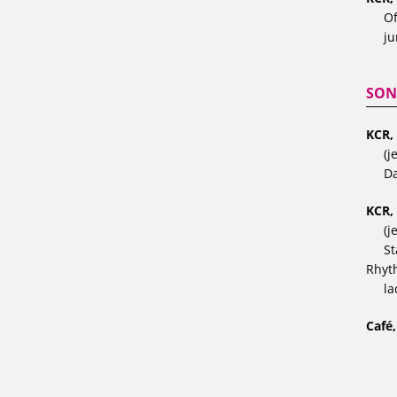
Of
ju
SON
KCR,
(j
Da
KCR,
(j
St
Rhyt
la
Café,