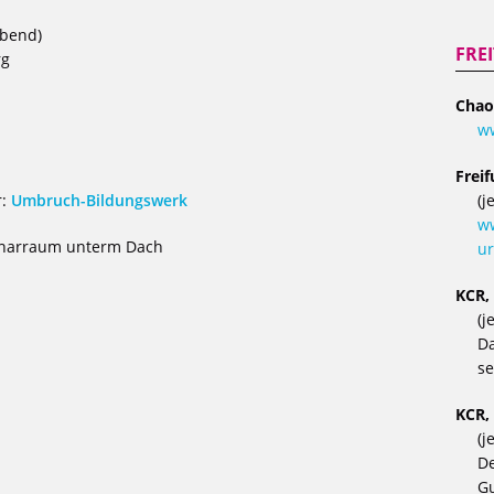
abend)
FRE
rg
Chao
w
Frei
(j
r:
Umbruch-Bildungswerk
ww
minarraum unterm Dach
ur
KCR,
(j
Da
se
KCR,
(j
De
Gu