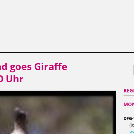
d goes Giraffe
30 Uhr
REG
MON
DFG-
(j
ww