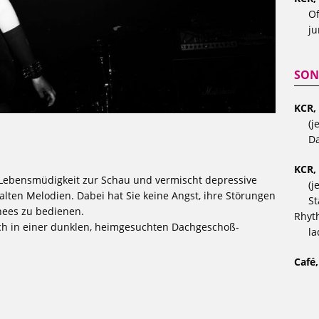
Of
ju
SON
KCR,
(j
Da
KCR,
re Lebensmüdigkeit zur Schau und vermischt depressive
(j
lten Melodien. Dabei hat Sie keine Angst, ihre Störungen
St
chees zu bedienen.
Rhyt
sch in einer dunklen, heimgesuchten Dachgeschoß-
la
Café,