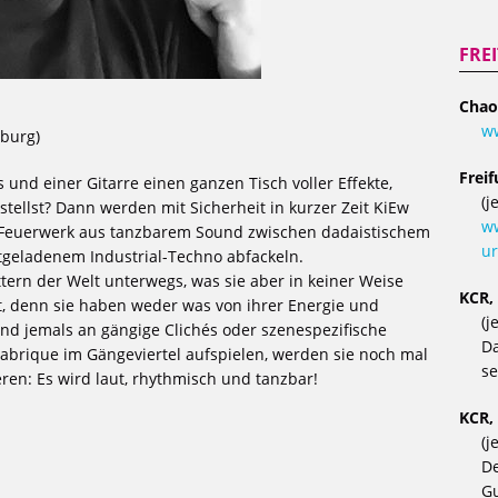
FRE
Chao
w
eburg)
Frei
und einer Gitarre einen ganzen Tisch voller Effekte,
(j
stellst? Dann werden mit Sicherheit in kurzer Zeit KiEw
ww
 Feuerwerk aus tanzbarem Sound zwischen dadaistischem
ur
tgeladenem Industrial-Techno abfackeln.
ttern der Welt unterwegs, was sie aber in keiner Weise
KCR,
, denn sie haben weder was von ihrer Energie und
(j
und jemals an gängige Clichés oder szenespezifische
Da
Fabrique im Gängeviertel aufspielen, werden sie noch mal
se
eren: Es wird laut, rhythmisch und tanzbar!
KCR,
(j
De
Gu