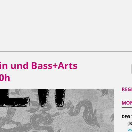
in und Bass+Arts
00h
REG
MON
DFG-
(j
ww