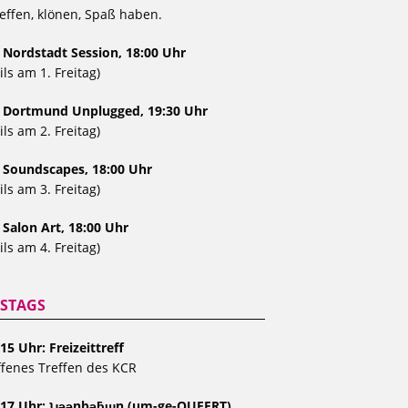
effen, klönen, Spaß haben.
 Nordstadt Session, 18:00 Uhr
ils am 1. Freitag)
, Dortmund Unplugged, 19:30 Uhr
ils am 2. Freitag)
, Soundscapes, 18:00 Uhr
ils am 3. Freitag)
 Salon Art, 18:00 Uhr
ils am 4. Freitag)
STAGS
15 Uhr: Freizeittreff
fenes Treffen des KCR
 17 Uhr: ʇɹǝǝnbǝƃɯn (um-ge-QUEERT)