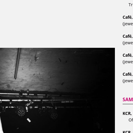
Tr
Café,
(jewe
Café
(jewe
Café
(jewe
Café,
(jewe
SAM
KCR, 
Of
KCR,