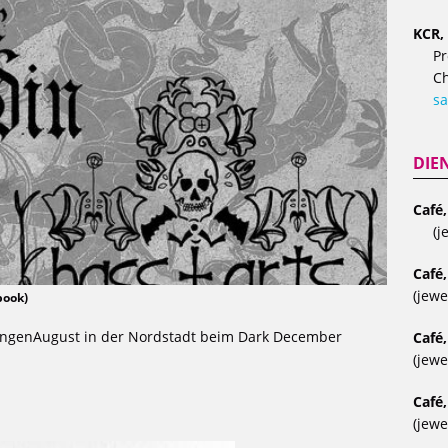
KCR, 
Pr
Ch
sa
DIE
Café
(j
Café,
(jewe
book)
angenAugust in der Nordstadt beim Dark December
Café,
(jewe
Café,
(jewe