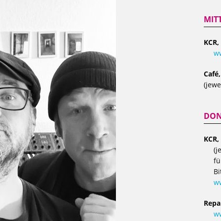
MIT
KCR,
ww
Café
(jewe
DON
KCR,
(j
fü
Bi
w
Repa
ww