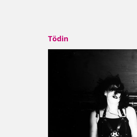
Tödin