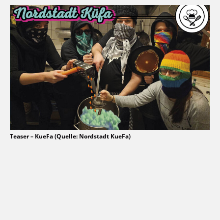
Teaser – KueFa (Quelle: Nordstadt KueFa)